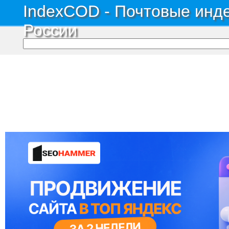
IndexCOD - Почтовые инде
России