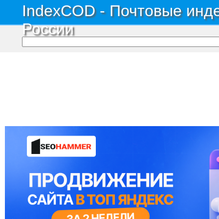
IndexCOD - Почтовые инде
России