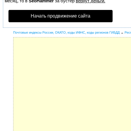
месяц, то в
SeoHammer
за бустер
вернут деньги.
Начать продвижение сайта
Почтовые индексы России, ОКАТО, коды ИФНС, коды регионов ГИБДД
→
Рес