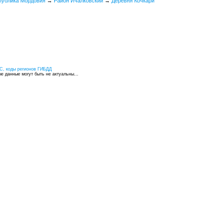
публика Мордовия
→
Район Ичалковский
→
Деревня Кочкари
С, коды регионов ГИБДД
 данные могут быть не актуальны...