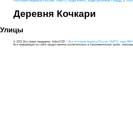
Почтовые индексы России, ОКАТО, коды ИФНС, коды регионов ГИБДД
→
Рес
Деревня Кочкари
Улицы
© 2021 Все права защищены. IndexCOD ::
Все почтовые индексы России, ОКАТО, коды ИФН
Вся информация на сайте предоставлена исключительно в ознокомительных целях, некоторые