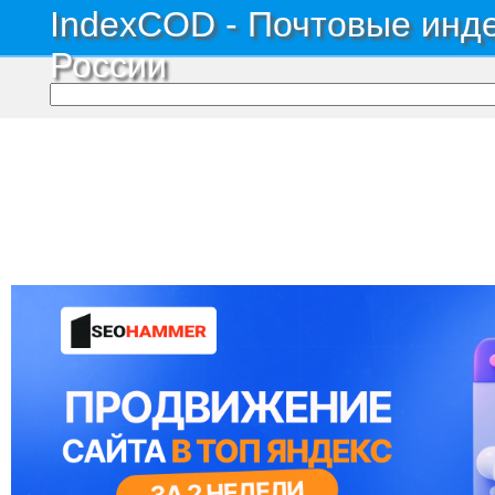
IndexCOD - Почтовые инде
России