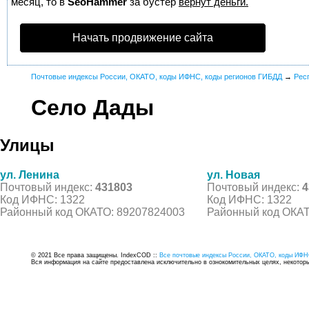
месяц, то в
SeoHammer
за бустер
вернут деньги.
Начать продвижение сайта
Почтовые индексы России, ОКАТО, коды ИФНС, коды регионов ГИБДД
→
Рес
Село Дады
Улицы
ул. Ленина
ул. Новая
Почтовый индекс:
431803
Почтовый индекс:
4
Код ИФНС: 1322
Код ИФНС: 1322
Районный код ОКАТО: 89207824003
Районный код ОКАТ
© 2021 Все права защищены. IndexCOD ::
Все почтовые индексы России, ОКАТО, коды ИФН
Вся информация на сайте предоставлена исключительно в ознокомительных целях, некоторые