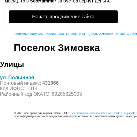
месяц, то в
SeoHammer
за бустер
вернут деньги.
Начать продвижение сайта
Почтовые индексы России, ОКАТО, коды ИФНС, коды регионов ГИБДД
→
Рес
Поселок Зимовка
Улицы
ул. Полынная
Почтовый индекс:
431066
Код ИФНС: 1314
Районный код ОКАТО: 89205825003
© 2021 Все права защищены. IndexCOD ::
Все почтовые индексы России, ОКАТО, коды ИФН
Вся информация на сайте предоставлена исключительно в ознокомительных целях, некоторые