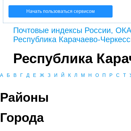
Начать пользоваться сервисом
Почтовые индексы России, ОК
Республика Карачаево-Черкесс
Республика Кара
А
Б
В
Г
Д
Е
Ж
З
И
Й
К
Л
М
Н
О
П
Р
С
Т
Районы
Города