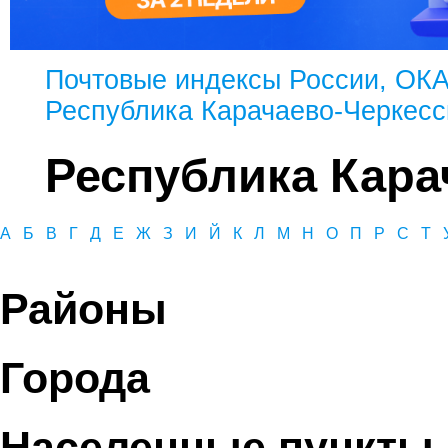
Почтовые индексы России, ОК
Республика Карачаево-Черкесс
Республика Кара
А
Б
В
Г
Д
Е
Ж
З
И
Й
К
Л
М
Н
О
П
Р
С
Т
Районы
Города
Населенные пункты