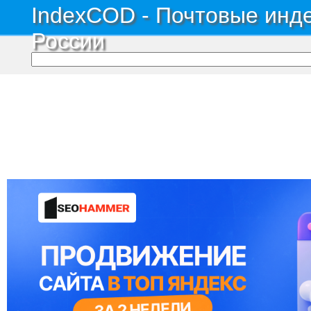
IndexCOD - Почтовые инде
России