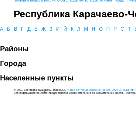
Почтовые индексы России, ОКАТО, коды ИФНС, коды регионов ГИБДД
→
Рес
Республика Карачаево-Ч
А
Б
В
Г
Д
Е
Ж
З
И
Й
К
Л
М
Н
О
П
Р
С
Т
Районы
Города
Населенные пункты
© 2021 Все права защищены. IndexCOD ::
Все почтовые индексы России, ОКАТО, коды ИФН
Вся информация на сайте предоставлена исключительно в ознокомительных целях, некоторые