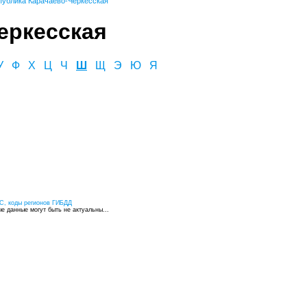
публика Карачаево-Черкесская
еркесская
У
Ф
Х
Ц
Ч
Ш
Щ
Э
Ю
Я
С, коды регионов ГИБДД
 данные могут быть не актуальны...