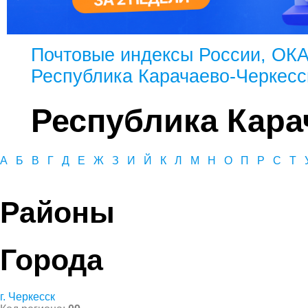
Почтовые индексы России, ОК
Республика Карачаево-Черкесс
Республика Кара
А
Б
В
Г
Д
Е
Ж
З
И
Й
К
Л
М
Н
О
П
Р
С
Т
Районы
Города
г. Черкесск