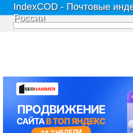
IndexCOD - Почтовые инде
России