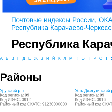
Почтовые индексы России, ОК
Республика Карачаево-Черкесс
Республика Кара
А
Б
В
Г
Д
Е
Ж
З
И
Й
К
Л
М
Н
О
П
Р
С
Т
Районы
Урупский р-н
Усть-Джегутинский 
Код региона:
09
Код региона:
09
Код ИФНС: 0912
Код ИФНС: 0916
Районный код ОКАТО: 91230000000
Районный код ОКАТ