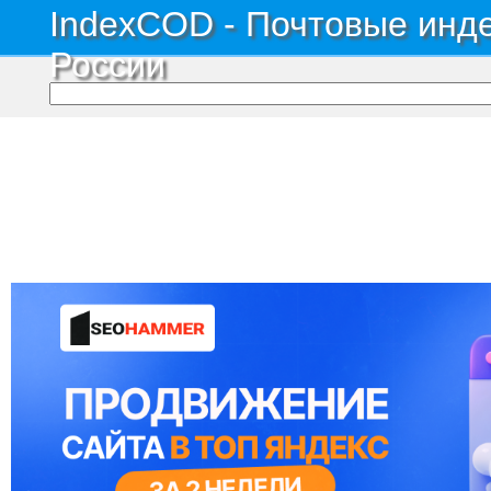
IndexCOD - Почтовые инде
России