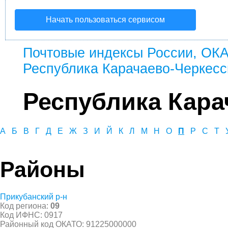
Начать пользоваться сервисом
Почтовые индексы России, ОК
Республика Карачаево-Черкесс
Республика Кара
А
Б
В
Г
Д
Е
Ж
З
И
Й
К
Л
М
Н
О
П
Р
С
Т
Районы
Прикубанский р-н
Код региона:
09
Код ИФНС: 0917
Районный код ОКАТО: 91225000000