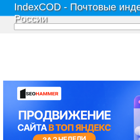
IndexCOD - Почтовые инде
России