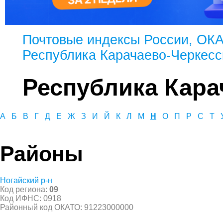
Почтовые индексы России, ОК
Республика Карачаево-Черкесс
Республика Кара
А
Б
В
Г
Д
Е
Ж
З
И
Й
К
Л
М
Н
О
П
Р
С
Т
Районы
Ногайский р-н
Код региона:
09
Код ИФНС: 0918
Районный код ОКАТО: 91223000000