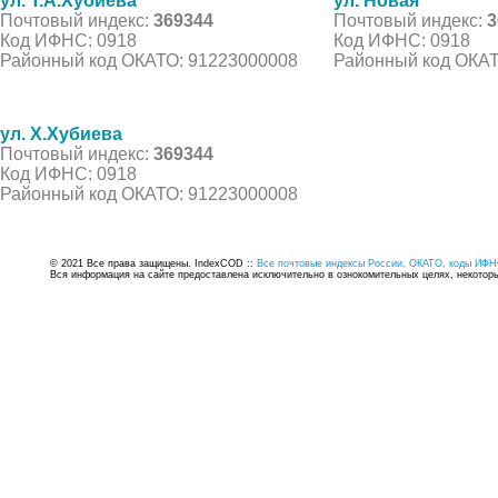
ул. Т.А.Хубиева
ул. Новая
Почтовый индекс:
369344
Почтовый индекс:
3
Код ИФНС: 0918
Код ИФНС: 0918
Районный код ОКАТО: 91223000008
Районный код ОКАТ
ул. Х.Хубиева
Почтовый индекс:
369344
Код ИФНС: 0918
Районный код ОКАТО: 91223000008
© 2021 Все права защищены. IndexCOD ::
Все почтовые индексы России, ОКАТО, коды ИФН
Вся информация на сайте предоставлена исключительно в ознокомительных целях, некоторые