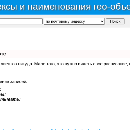
ксы и наименования гео-объ
оте
 клиентов никуда. Мало того, что нужно видеть свое расписание
ение записей:
;
ты;
батывать;