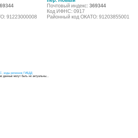
пер. Новый
69344
Почтовый индекс:
369344
Код ИФНС: 0917
О: 91223000008
Районный код ОКАТО: 91203855001
С, коды регионов ГИБДД
 данные могут быть не актуальны...