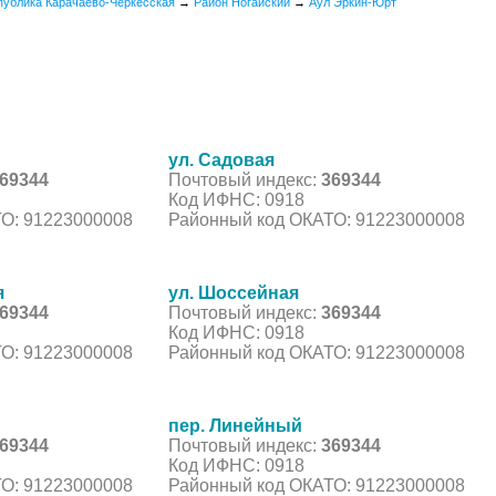
публика Карачаево-Черкесская
→
Район Ногайский
→
Аул Эркин-Юрт
ул. Садовая
69344
Почтовый индекс:
369344
Код ИФНС: 0918
О: 91223000008
Районный код ОКАТО: 91223000008
я
ул. Шоссейная
69344
Почтовый индекс:
369344
Код ИФНС: 0918
О: 91223000008
Районный код ОКАТО: 91223000008
пер. Линейный
69344
Почтовый индекс:
369344
Код ИФНС: 0918
О: 91223000008
Районный код ОКАТО: 91223000008