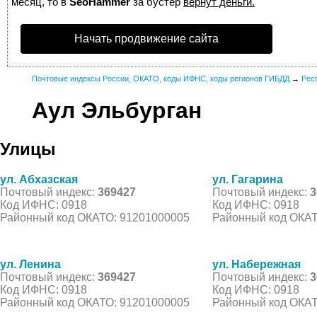
месяц, то в
SeoHammer
за бустер
вернут деньги.
Начать продвижение сайта
Почтовые индексы России, ОКАТО, коды ИФНС, коды регионов ГИБДД
→
Рес
Аул Эльбурган
Улицы
ул. Абхазская
ул. Гагарина
Почтовый индекс:
369427
Почтовый индекс:
3
Код ИФНС: 0918
Код ИФНС: 0918
Районный код ОКАТО: 91201000005
Районный код ОКАТ
ул. Ленина
ул. Набережная
Почтовый индекс:
369427
Почтовый индекс:
3
Код ИФНС: 0918
Код ИФНС: 0918
Районный код ОКАТО: 91201000005
Районный код ОКАТ