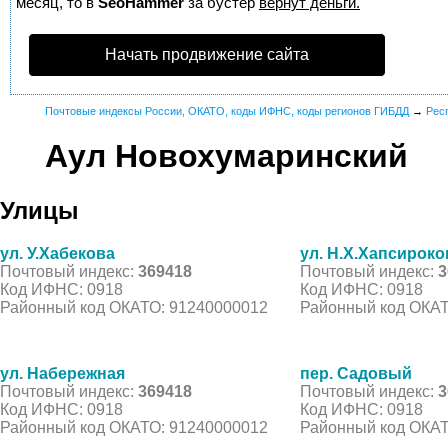
месяц, то в
SeoHammer
за бустер
вернут деньги.
Начать продвижение сайта
Почтовые индексы России, ОКАТО, коды ИФНС, коды регионов ГИБДД
→
Рес
Аул Новохумаринский
Улицы
ул. У.Хабекова
ул. Н.Х.Хапсироко
Почтовый индекс:
369418
Почтовый индекс:
3
Код ИФНС: 0918
Код ИФНС: 0918
Районный код ОКАТО: 91240000012
Районный код ОКАТ
ул. Набережная
пер. Садовый
Почтовый индекс:
369418
Почтовый индекс:
3
Код ИФНС: 0918
Код ИФНС: 0918
Районный код ОКАТО: 91240000012
Районный код ОКАТ