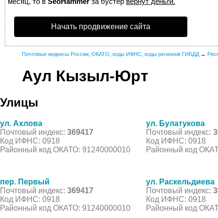
месяц, то в
SeoHammer
за бустер
вернут деньги.
Начать продвижение сайта
Почтовые индексы России, ОКАТО, коды ИФНС, коды регионов ГИБДД
→
Рес
Аул Кызыл-Юрт
Улицы
ул. Ахлова
ул. Булатукова
Почтовый индекс:
369417
Почтовый индекс:
3
Код ИФНС: 0918
Код ИФНС: 0918
Районный код ОКАТО: 91240000010
Районный код ОКАТ
пер. Первый
ул. Раскельдиева
Почтовый индекс:
369417
Почтовый индекс:
3
Код ИФНС: 0918
Код ИФНС: 0918
Районный код ОКАТО: 91240000010
Районный код ОКАТ