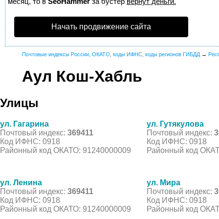
месяц, то в
SeoHammer
за бустер
вернут деньги.
Начать продвижение сайта
Почтовые индексы России, ОКАТО, коды ИФНС, коды регионов ГИБДД
→
Рес
Аул Кош-Хабль
Улицы
ул. Гагарина
ул. Гутякулова
Почтовый индекс:
369411
Почтовый индекс:
3
Код ИФНС: 0918
Код ИФНС: 0918
Районный код ОКАТО: 91240000009
Районный код ОКАТ
ул. Ленина
ул. Мира
Почтовый индекс:
369411
Почтовый индекс:
3
Код ИФНС: 0918
Код ИФНС: 0918
Районный код ОКАТО: 91240000009
Районный код ОКАТ