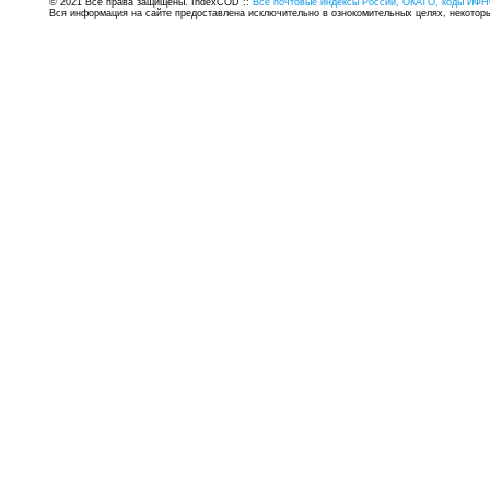
© 2021 Все права защищены. IndexCOD ::
Все почтовые индексы России, ОКАТО, коды ИФН
Вся информация на сайте предоставлена исключительно в ознокомительных целях, некоторые