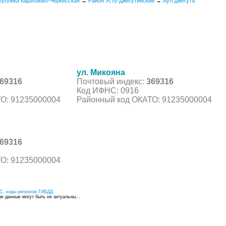
публика Карачаево-Черкесская
→
Район Усть-Джегутинский
→
Аул Джегута
ул. Микояна
69316
Почтовый индекс:
369316
Код ИФНС: 0916
О: 91235000004
Районный код ОКАТО: 91235000004
69316
О: 91235000004
С, коды регионов ГИБДД
 данные могут быть не актуальны...