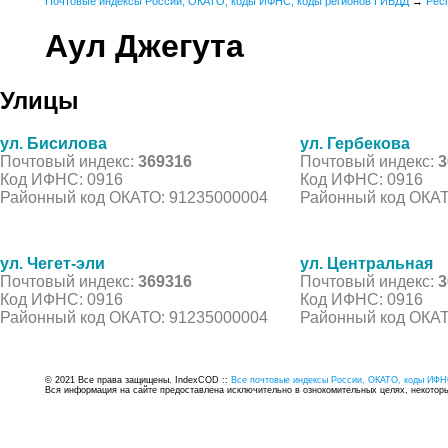
Почтовые индексы России, ОКАТО, коды ИФНС, коды регионов ГИБДД
→
Рес
Аул Джегута
Улицы
ул. Бисилова
ул. Гербекова
Почтовый индекс:
369316
Почтовый индекс:
3
Код ИФНС: 0916
Код ИФНС: 0916
Районный код ОКАТО: 91235000004
Районный код ОКАТ
ул. Чегет-эли
ул. Центральная
Почтовый индекс:
369316
Почтовый индекс:
3
Код ИФНС: 0916
Код ИФНС: 0916
Районный код ОКАТО: 91235000004
Районный код ОКАТ
© 2021 Все права защищены. IndexCOD ::
Все почтовые индексы России, ОКАТО, коды ИФН
Вся информация на сайте предоставлена исключительно в ознокомительных целях, некоторые