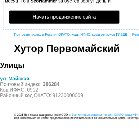
месяц, то в
SeoHammer
за бустер
вернут деньги.
Начать продвижение сайта
Почтовые индексы России, ОКАТО, коды ИФНС, коды регионов ГИБДД
→
Рес
Хутор Первомайский
Улицы
ул. Майская
Почтовый индекс:
386284
Код ИФНС: 0912
Районный код ОКАТО: 91230000009
© 2021 Все права защищены. IndexCOD ::
Все почтовые индексы России, ОКАТО, коды ИФН
Вся информация на сайте предоставлена исключительно в ознокомительных целях, некоторые