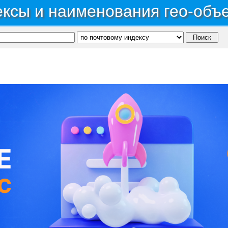
ксы и наименования гео-объ
публика Карачаево-Черкесская
→
Район Урупский
→
Поселок Загедан