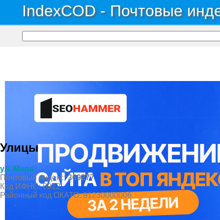
IndexCOD - Почтовые инде
Почтовые индексы России, ОКАТО, коды ИФНС, коды регионов ГИБДД
→
Рес
Поселок Загедан
Улицы
ул. Мира
Почтовый индекс:
369277
Код ИФНС: 0912
Районный код ОКАТО: 91230000006