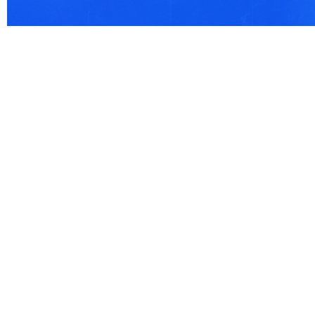
© 2021 Все права защищены. IndexCOD ::
Все почтовые индексы России, ОКАТО, коды ИФН
Вся информация на сайте предоставлена исключительно в ознокомительных целях, некоторые