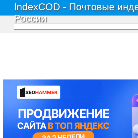
IndexCOD - Почтовые инде
России