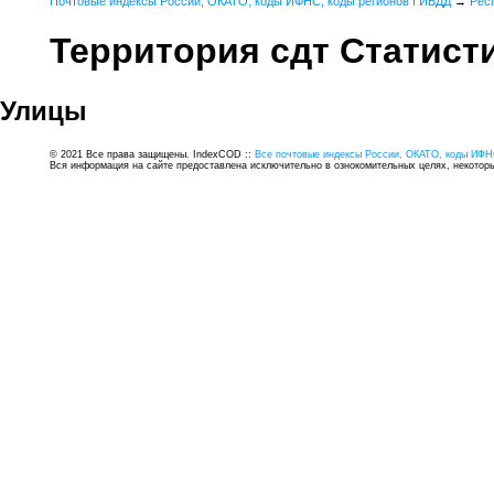
Почтовые индексы России, ОКАТО, коды ИФНС, коды регионов ГИБДД
→
Рес
Территория сдт Статист
Улицы
© 2021 Все права защищены. IndexCOD ::
Все почтовые индексы России, ОКАТО, коды ИФН
Вся информация на сайте предоставлена исключительно в ознокомительных целях, некоторые