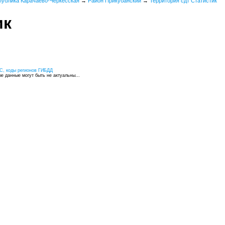
публика Карачаево-Черкесская
→
Район Прикубанский
→
Территория сдт Статистик
ик
С, коды регионов ГИБДД
 данные могут быть не актуальны...