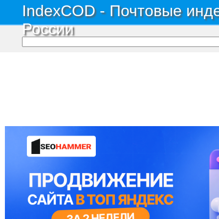
IndexCOD - Почтовые инде
России