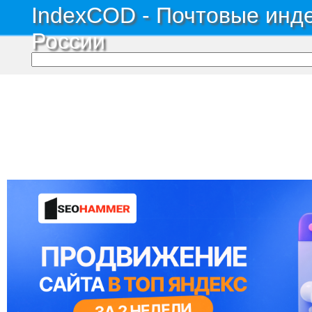
IndexCOD - Почтовые инде
России