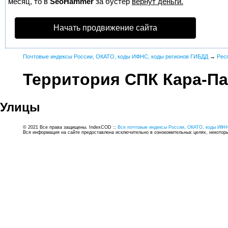
месяц, то в
SeoHammer
за бустер
вернут деньги.
Начать продвижение сайта
Почтовые индексы России, ОКАТО, коды ИФНС, коды регионов ГИБДД
→
Рес
Территория СПК Кара-Па
Улицы
© 2021 Все права защищены. IndexCOD ::
Все почтовые индексы России, ОКАТО, коды ИФН
Вся информация на сайте предоставлена исключительно в ознокомительных целях, некоторые