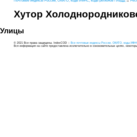
Почтовые индексы России, ОКАТО, коды ИФНС, коды регионов ГИБДД
→
Рес
Хутор Холоднородников
Улицы
© 2021 Все права защищены. IndexCOD ::
Все почтовые индексы России, ОКАТО, коды ИФН
Вся информация на сайте предоставлена исключительно в ознокомительных целях, некоторые