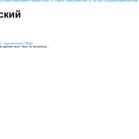
публика Карачаево-Черкесская
→
Район Прикубанский
→
Хутор Холоднородниковский
ский
С, коды регионов ГИБДД
 данные могут быть не актуальны...