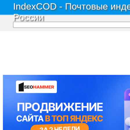
IndexCOD - Почтовые инде
России