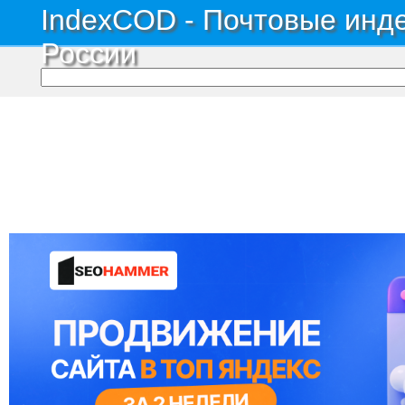
IndexCOD - Почтовые инде
России