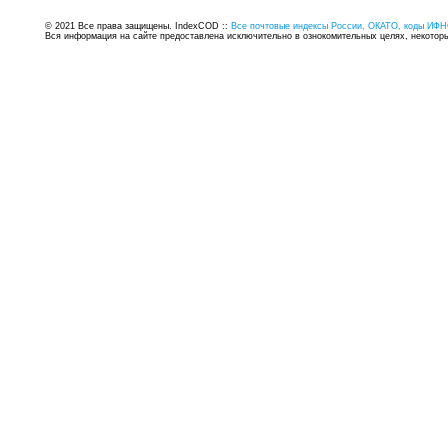
© 2021 Все права защищены. IndexCOD ::
Все почтовые индексы России, ОКАТО, коды ИФН
Вся информация на сайте предоставлена исключительно в ознокомительных целях, некоторые