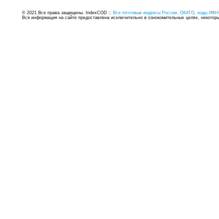
© 2021 Все права защищены. IndexCOD ::
Все почтовые индексы России, ОКАТО, коды ИФН
Вся информация на сайте предоставлена исключительно в ознокомительных целях, некоторые