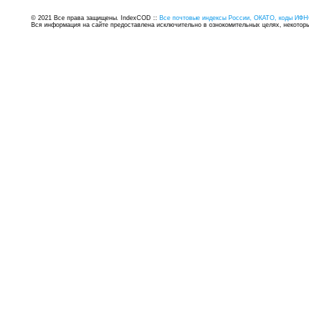
© 2021 Все права защищены. IndexCOD ::
Все почтовые индексы России, ОКАТО, коды ИФН
Вся информация на сайте предоставлена исключительно в ознокомительных целях, некоторые