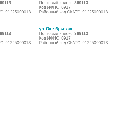
69113
Почтовый индекс:
369113
Код ИФНС: 0917
О: 91225000013
Районный код ОКАТО: 91225000013
ул. Октябрьская
69113
Почтовый индекс:
369113
Код ИФНС: 0917
О: 91225000013
Районный код ОКАТО: 91225000013
С, коды регионов ГИБДД
 данные могут быть не актуальны...