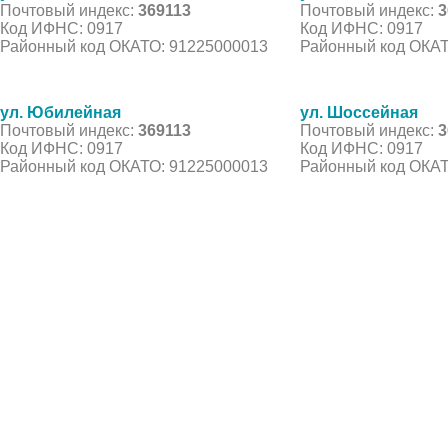
Почтовый индекс:
369113
Почтовый индекс:
3
Код ИФНС: 0917
Код ИФНС: 0917
Районный код ОКАТО: 91225000013
Районный код ОКАТ
ул. Юбилейная
ул. Шоссейная
Почтовый индекс:
369113
Почтовый индекс:
3
Код ИФНС: 0917
Код ИФНС: 0917
Районный код ОКАТО: 91225000013
Районный код ОКАТ
© 2021 Все права защищены. IndexCOD ::
Все почтовые индексы России, ОКАТО, коды ИФН
Вся информация на сайте предоставлена исключительно в ознокомительных целях, некоторые