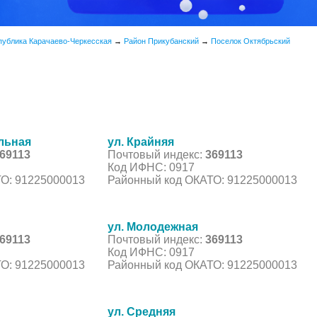
публика Карачаево-Черкесская
→
Район Прикубанский
→
Поселок Октябрьский
льная
ул. Крайняя
69113
Почтовый индекс:
369113
Код ИФНС: 0917
О: 91225000013
Районный код ОКАТО: 91225000013
ул. Молодежная
69113
Почтовый индекс:
369113
Код ИФНС: 0917
О: 91225000013
Районный код ОКАТО: 91225000013
ул. Средняя