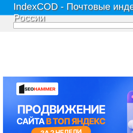
IndexCOD - Почтовые инде
России