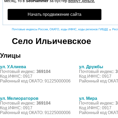
месяц, то в
SeoHammer
за бустер
вернут деньги.
Начать продвижение сайта
Почтовые индексы России, ОКАТО, коды ИФНС, коды регионов ГИБДД
→
Рес
Село Ильичевское
Улицы
ул. У.Алиева
ул. Дружбы
Почтовый индекс:
369104
Почтовый индекс:
3
Код ИФНС: 0917
Код ИФНС: 0917
Районный код ОКАТО: 91225000006
Районный код ОКАТ
ул. Мелиораторов
ул. Мира
Почтовый индекс:
369104
Почтовый индекс:
3
Код ИФНС: 0917
Код ИФНС: 0917
Районный код ОКАТО: 91225000006
Районный код ОКАТ