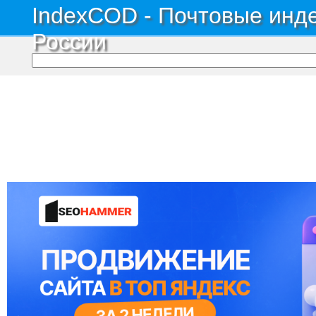
IndexCOD - Почтовые инде
России