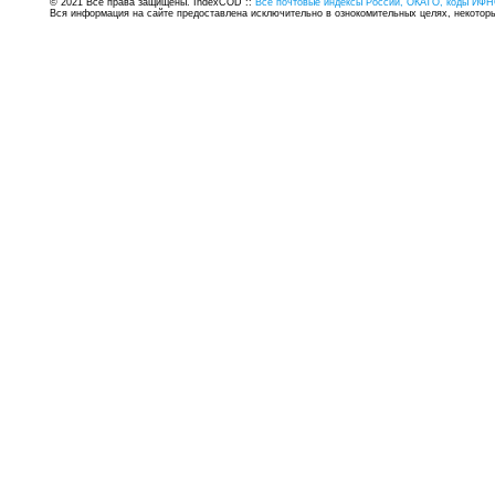
© 2021 Все права защищены. IndexCOD ::
Все почтовые индексы России, ОКАТО, коды ИФН
Вся информация на сайте предоставлена исключительно в ознокомительных целях, некоторые