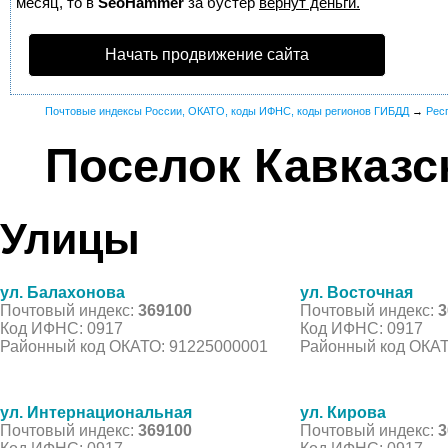
месяц, то в
SeoHammer
за бустер
вернут деньги.
Начать продвижение сайта
Почтовые индексы России, ОКАТО, коды ИФНС, коды регионов ГИБДД
→
Рес
Поселок Кавказс
Улицы
ул. Балахонова
ул. Восточная
Почтовый индекс:
369100
Почтовый индекс:
3
Код ИФНС: 0917
Код ИФНС: 0917
Районный код ОКАТО: 91225000001
Районный код ОКАТ
ул. Интернациональная
ул. Кирова
Почтовый индекс:
369100
Почтовый индекс:
3