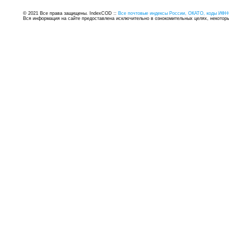
© 2021 Все права защищены. IndexCOD ::
Все почтовые индексы России, ОКАТО, коды ИФН
Вся информация на сайте предоставлена исключительно в ознокомительных целях, некоторые