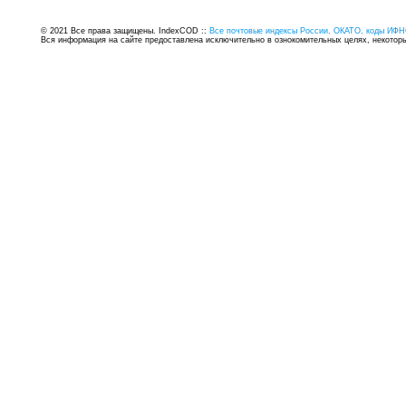
© 2021 Все права защищены. IndexCOD ::
Все почтовые индексы России, ОКАТО, коды ИФН
Вся информация на сайте предоставлена исключительно в ознокомительных целях, некоторые