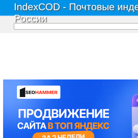
IndexCOD - Почтовые инде
России