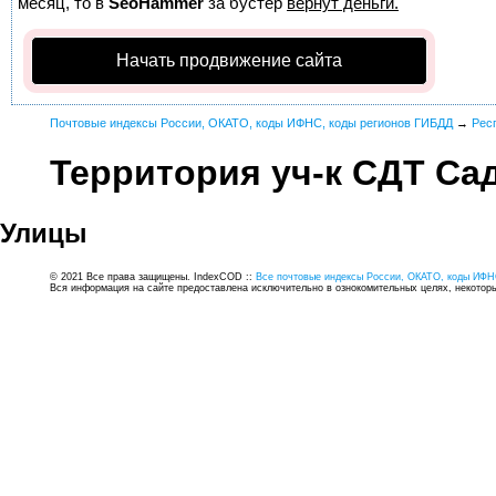
месяц, то в
SeoHammer
за бустер
вернут деньги.
Начать продвижение сайта
Почтовые индексы России, ОКАТО, коды ИФНС, коды регионов ГИБДД
→
Рес
Территория уч-к СДТ Са
Улицы
© 2021 Все права защищены. IndexCOD ::
Все почтовые индексы России, ОКАТО, коды ИФН
Вся информация на сайте предоставлена исключительно в ознокомительных целях, некоторые