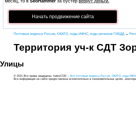
месяц, то в
SeoHammer
за бустер
вернут деньги.
Начать продвижение сайта
Почтовые индексы России, ОКАТО, коды ИФНС, коды регионов ГИБДД
→
Рес
Территория уч-к СДТ Зо
Улицы
© 2021 Все права защищены. IndexCOD ::
Все почтовые индексы России, ОКАТО, коды ИФН
Вся информация на сайте предоставлена исключительно в ознокомительных целях, некоторые