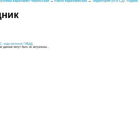
публика Карачаево-Черкесская
→
Район Карачаевский
→
Территория уч-к СДТ Родник
дник
С, коды регионов ГИБДД
 данные могут быть не актуальны...