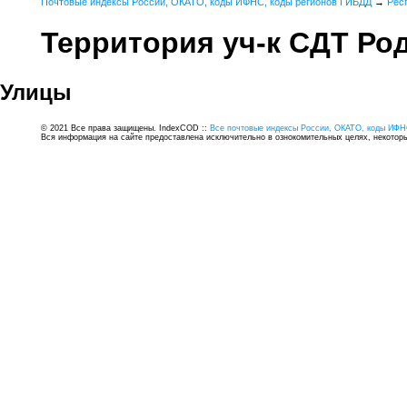
Почтовые индексы России, ОКАТО, коды ИФНС, коды регионов ГИБДД
→
Рес
Территория уч-к СДТ Ро
Улицы
© 2021 Все права защищены. IndexCOD ::
Все почтовые индексы России, ОКАТО, коды ИФН
Вся информация на сайте предоставлена исключительно в ознокомительных целях, некоторые