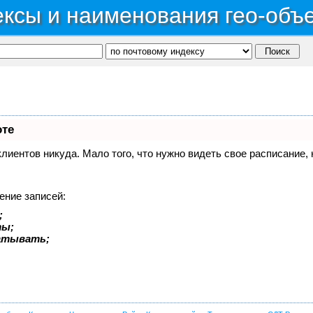
ксы и наименования гео-объ
оте
 клиентов никуда. Мало того, что нужно видеть свое расписание
ение записей:
;
ты;
батывать;