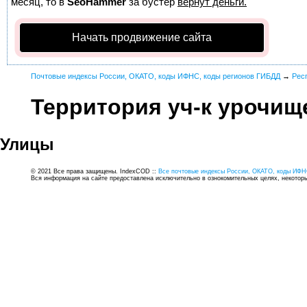
месяц, то в
SeoHammer
за бустер
вернут деньги.
Начать продвижение сайта
Почтовые индексы России, ОКАТО, коды ИФНС, коды регионов ГИБДД
→
Рес
Территория уч-к урочищ
Улицы
© 2021 Все права защищены. IndexCOD ::
Все почтовые индексы России, ОКАТО, коды ИФН
Вся информация на сайте предоставлена исключительно в ознокомительных целях, некоторые