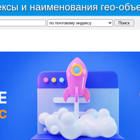
ксы и наименования гео-объ
публика Карачаево-Черкесская
→
Район Карачаевский
→
Территория уч-к СДТ Арба-К
ба-Кол
С, коды регионов ГИБДД
 данные могут быть не актуальны...