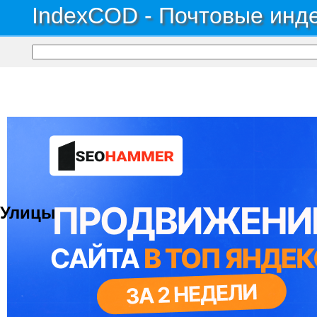
IndexCOD - Почтовые инде
Почтовые индексы России, ОКАТО, коды ИФНС, коды регионов ГИБДД
→
Рес
Территория уч-к СДТ Ар
Улицы
© 2021 Все права защищены. IndexCOD ::
Все почтовые индексы России, ОКАТО, коды ИФН
Вся информация на сайте предоставлена исключительно в ознокомительных целях, некоторые