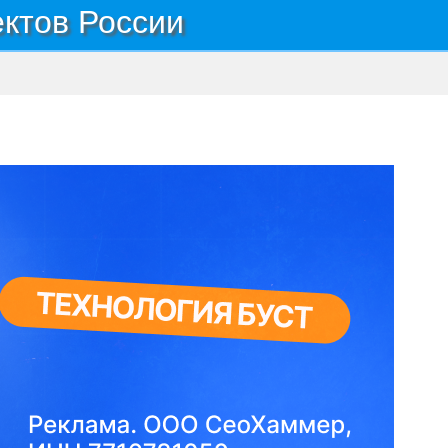
ектов России
ол