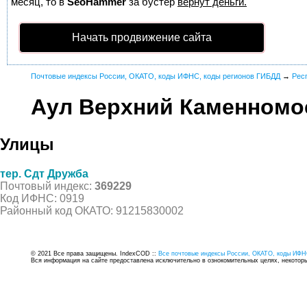
месяц, то в
SeoHammer
за бустер
вернут деньги.
Начать продвижение сайта
Почтовые индексы России, ОКАТО, коды ИФНС, коды регионов ГИБДД
→
Рес
Аул Верхний Каменномо
Улицы
тер. Сдт Дружба
Почтовый индекс:
369229
Код ИФНС: 0919
Районный код ОКАТО: 91215830002
© 2021 Все права защищены. IndexCOD ::
Все почтовые индексы России, ОКАТО, коды ИФН
Вся информация на сайте предоставлена исключительно в ознокомительных целях, некоторые