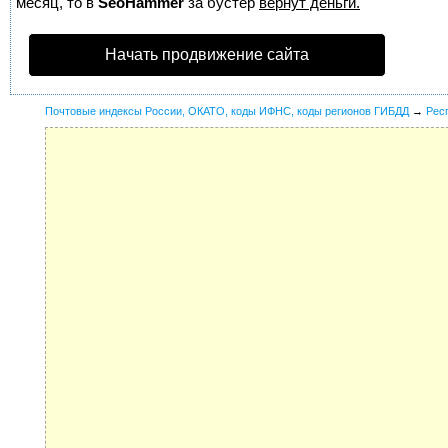
месяц, то в
SeoHammer
за бустер
вернут деньги.
Начать продвижение сайта
Почтовые индексы России, ОКАТО, коды ИФНС, коды регионов ГИБДД
→
Рес