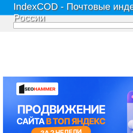
IndexCOD - Почтовые инде
России