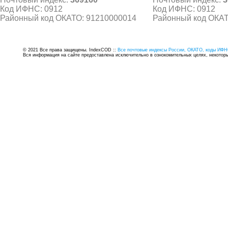
Код ИФНС: 0912
Код ИФНС: 0912
Районный код ОКАТО: 91210000014
Районный код ОКАТ
© 2021 Все права защищены. IndexCOD ::
Все почтовые индексы России, ОКАТО, коды ИФН
Вся информация на сайте предоставлена исключительно в ознокомительных целях, некоторые